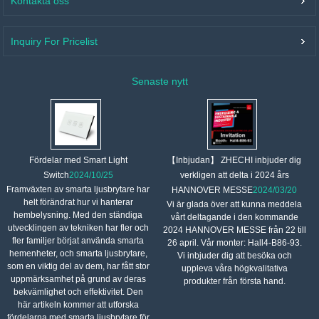
Kontakta oss
Inquiry For Pricelist
Senaste nytt
【Inbjudan】 ZHECHI inbjuder dig
Fördelar med Smart Light
verkligen att delta i 2024 års
Switch
2024/10/25
Framväxten av smarta ljusbrytare har
HANNOVER MESSE
2024/03/20
helt förändrat hur vi hanterar
Vi är glada över att kunna meddela
hembelysning. Med den ständiga
vårt deltagande i den kommande
utvecklingen av tekniken har fler och
2024 HANNOVER MESSE från 22 till
fler familjer börjat använda smarta
26 april. Vår monter: Hall4-B86-93.
hemenheter, och smarta ljusbrytare,
Vi inbjuder dig att besöka och
som en viktig del av dem, har fått stor
uppleva våra högkvalitativa
uppmärksamhet på grund av deras
produkter från första hand.
bekvämlighet och effektivitet. Den
här artikeln kommer att utforska
fördelarna med smarta ljusbrytare för