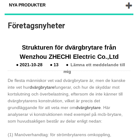
NYA PRODUKTER
Företagsnyheter
Strukturen för dvärgbrytare från
Wenzhou ZHECHI Electric Co.,Ltd
●
2021-10-28
●
13
●
Lämna ett meddelande till
mig
De flesta människor vet vad dvärgbrytare är, men de kanske
inte vet hur
dvärgbrytare
fungerar, och hur de skyddar mot
kortslutning och överbelastning, eftersom de inte känner till
dvärgbrytarens konstruktion, vilket är precis det
grundläggande för att veta mer om
dvärgbrytare
. Här
analyserar vi konstruktionen med exempel på mcb-brytare,
som huvudsakligen består av delar enligt nedan:
(1) Manöverhandtag: för strömbrytarens omkoppling,