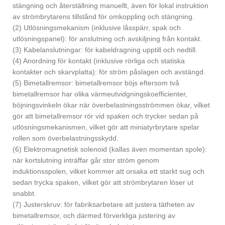
stängning och återställning manuellt, även för lokal instruktion
av strömbrytarens tillstånd för omkoppling och stängning.
(2) Utlösningsmekanism (inklusive låsspärr, spak och
utlösningspanel): för anslutning och avskiljning från kontakt.
(3) Kabelanslutningar: för kabeldragning upptill och nedtill.
(4) Anordning för kontakt (inklusive rörliga och statiska
kontakter och skarvplatta): för ström påslagen och avstängd.
(5) Bimetallremsor: bimetallremsor böjs eftersom två
bimetallremsor har olika värmeutvidgningskoefficienter,
böjningsvinkeln ökar när överbelastningsströmmen ökar, vilket
gör att bimetallremsor rör vid spaken och trycker sedan på
utlösningsmekanismen, vilket gör att miniatyrbrytare spelar
rollen som överbelastningsskydd.
(6) Elektromagnetisk solenoid (kallas även momentan spole):
när kortslutning inträffar går stor ström genom
induktionsspolen, vilket kommer att orsaka ett starkt sug och
sedan trycka spaken, vilket gör att strömbrytaren löser ut
snabbt.
(7) Justerskruv: för fabriksarbetare att justera tätheten av
bimetallremsor, och därmed förverkliga justering av