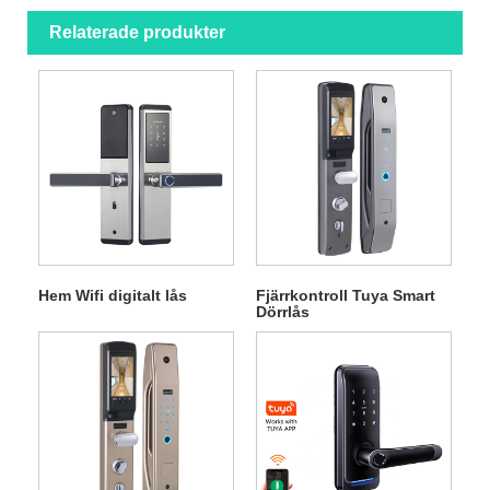
Relaterade produkter
Hem Wifi digitalt lås
Fjärrkontroll Tuya Smart
Dörrlås