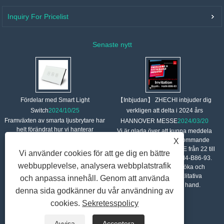
Inquiry For Pricelist
Senaste nytt
【Inbjudan】 ZHECHI inbjuder dig
Fördelar med Smart Light
verkligen att delta i 2024 års
Switch
2024/10/25
Framväxten av smarta ljusbrytare har
HANNOVER MESSE
2024/03/20
helt förändrat hur vi hanterar
Vi är glada över att kunna meddela
hembelysning. Med den ständiga
vårt deltagande i den kommande
X
utvecklingen av tekniken har fler och
2024 HANNOVER MESSE från 22 till
Vi använder cookies för att ge dig en bättre
fler familjer börjat använda smarta
26 april. Vår monter: Hall4-B86-93.
webbupplevelse, analysera webbplatstrafik
hemenheter, och smarta ljusbrytare,
Vi inbjuder dig att besöka och
som en viktig del av dem, har fått stor
uppleva våra högkvalitativa
och anpassa innehåll. Genom att använda
uppmärksamhet på grund av deras
produkter från första hand.
denna sida godkänner du vår användning av
bekvämlighet och effektivitet. Den
här artikeln kommer att utforska
cookies.
Sekretesspolicy
fördelarna med smarta ljusbrytare för
att hjälpa läsarna att bättre förstå
Avvisa
Acceptera