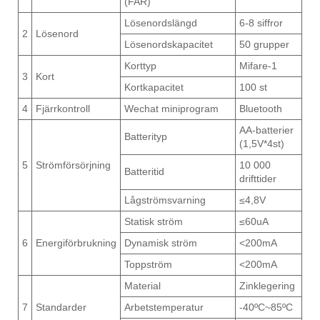
(FAR)
Lösenordslängd
6-8 siffror
2
Lösenord
Lösenordskapacitet
50 grupper
Korttyp
Mifare-1
3
Kort
Kortkapacitet
100 st
4
Fjärrkontroll
Wechat miniprogram
Bluetooth
AA-batterier
Batterityp
(1,5V*4st)
5
Strömförsörjning
10 000
Batteritid
drifttider
Lågströmsvarning
≤4,8V
Statisk ström
≤60uA
6
Energiförbrukning
Dynamisk ström
<200mA
Toppström
<200mA
Material
Zinklegering
7
Standarder
Arbetstemperatur
-40ºC~85ºC