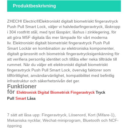
Produktbeskrivning
ZHECHI Electric®
Elektroniskt digitalt biometriskt fingeravtryck
Push Pull Smart Lock
, väljer vi halvledarfingeravtryck, låskropp
i 304 rostfritt stål, med tyst låsspärr, låshus i zinklegering, för
att göra M5F digitala lås mer lämpade för vårt moderna
liv.
Elektroniskt digitalt biometriskt fingeravtryck Push Pull
Smart Lock
är en kombination av elektroniska komponenter,
digitalt gränssnitt och biometrisk fingeravtrycksigenkänning för
att verifiera personlig identitet och tillåta eller neka tillträde till
rummet. När du väljer ett elektroniskt digitalt biometriskt
fingeravtryck Push Pull Smart Lock, överväg faktorer som
tillförlitlighet, användarvänlighet, kompatibilitet med befintlig
infrastruktur och säkerhetsnivån det ger.
Funktioner
för
Elektronisk
Digital
Biometrisk
Fingeravtryck
Tryck
Pull
Smart
Låsa
7 sätt att låsa upp: Fingeravtryck, Lösenord, Kort (Mifare-1),
Mekaniska nycklar, Wechat-miniprogram, Bluetooth och NCF-
öppning