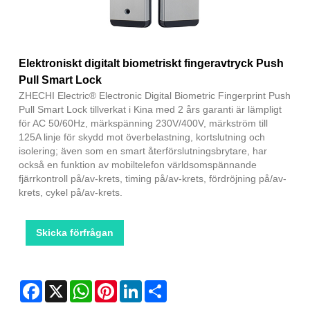
Elektroniskt digitalt biometriskt fingeravtryck Push
Pull Smart Lock
ZHECHI Electric® Electronic Digital Biometric Fingerprint Push
Pull Smart Lock tillverkat i Kina med 2 års garanti är lämpligt
för AC 50/60Hz, märkspänning 230V/400V, märkström till
125A linje för skydd mot överbelastning, kortslutning och
isolering; även som en smart återförslutningsbrytare, har
också en funktion av mobiltelefon världsomspännande
fjärrkontroll på/av-krets, timing på/av-krets, fördröjning på/av-
krets, cykel på/av-krets.
Skicka förfrågan
Facebook
X
WhatsApp
Pinterest
LinkedIn
Share