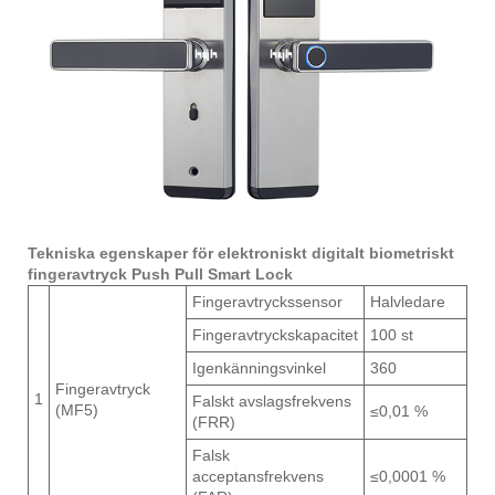
Tekniska egenskaper för elektroniskt digitalt biometriskt
fingeravtryck Push Pull Smart Lock
Fingeravtryckssensor
Halvledare
Fingeravtryckskapacitet
100 st
Igenkänningsvinkel
360
Fingeravtryck
1
Falskt avslagsfrekvens
(MF5)
≤0,01 %
(FRR)
Falsk
acceptansfrekvens
≤0,0001 %